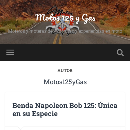
Motos 125 y Gas
Moteros y moteras de 125, rutas y experiencias en moto
AUTOR
Motos125yGas
Benda Napoleon Bob 125: Única
en su Especie