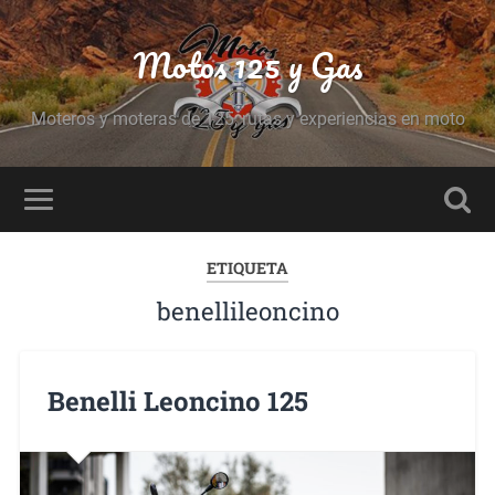
Motos 125 y Gas
Moteros y moteras de 125, rutas y experiencias en moto
ETIQUETA
benellileoncino
Benelli Leoncino 125