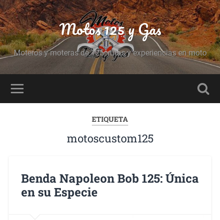
Motos 125 y Gas
Moteros y moteras de 125, rutas y experiencias en moto
ETIQUETA
motoscustom125
Benda Napoleon Bob 125: Única
en su Especie