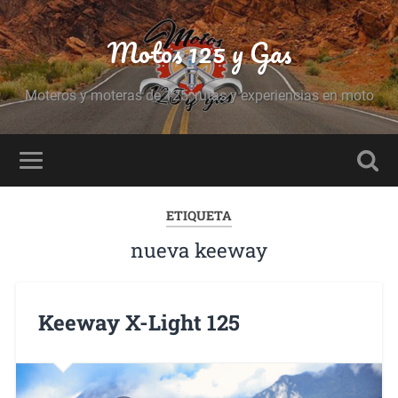
Motos 125 y Gas
Moteros y moteras de 125, rutas y experiencias en moto
ETIQUETA
nueva keeway
Keeway X-Light 125