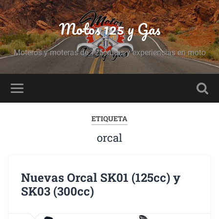
Motos 125 y Gas
Moteros y moteras de 125, rutas y experiencias en moto
ETIQUETA
orcal
Nuevas Orcal SK01 (125cc) y
SK03 (300cc)