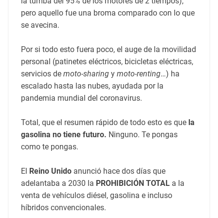
la tumba del 95% de los motores de 2 tiempos),
pero aquello fue una broma comparado con lo que
se avecina.
Por si todo esto fuera poco, el auge de la movilidad
personal (patinetes eléctricos, bicicletas eléctricas,
servicios de
moto-sharing
y
moto-renting
…) ha
escalado hasta las nubes, ayudada por la
pandemia mundial del coronavirus.
Total, que el resumen rápido de todo esto es que
la
gasolina no tiene futuro.
Ninguno. Te pongas
como te pongas.
El
Reino Unido
anunció hace dos días que
adelantaba a 2030 la
PROHIBICIÓN TOTAL
a la
venta de vehículos diésel, gasolina e incluso
híbridos convencionales.